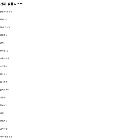
전체 상품리스트
본문 바로가기
회사소개
CEO 인사말
경영이념
연혁
오시는 길
전문건설공사
도장공사
방수공사
실내건축
폴리우레아
석공사
공사실적
실적
고객지원
공지사항
자주 묻는 질문