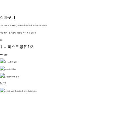
장바구니
에코 크린탄 2100(KS) 친환경 옥상방수용 탄성우레탄 방수재
각종 토목, 건축물의 옥상 및 기타 부위 방수재
0원
위시리스트
공유하기
SNS 공유
닫기