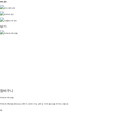
SNS 공유
닫기
장바구니
POWLAC HR (내열)
POWLAC HR(내열) 분체도료는 240℃의 고온에서 색상, 광택 및 기계적 물성 등을 유지하는 내열도료
0원