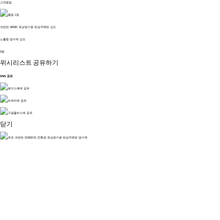
고객평점
크린탄 3000K 옥상방수용 탄성우레탄 상도
노출형 방수재 상도
0원
위시리스트
공유하기
SNS 공유
닫기