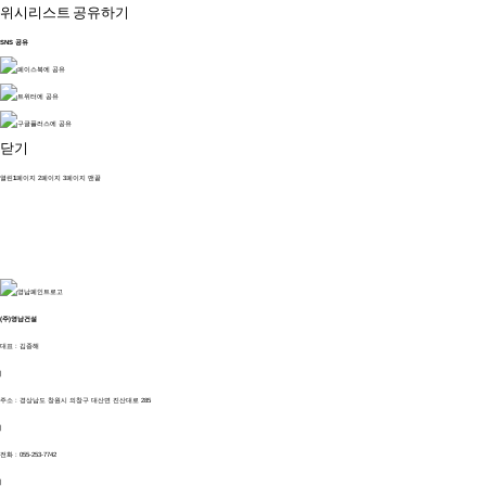
위시리스트
공유하기
SNS 공유
닫기
열린
1
페이지
2
페이지
3
페이지
맨끝
(주)영남건설
대표 : 김종해
|
주소 : 경상남도 창원시 의창구 대산면 진산대로 285
|
전화 :
055-253-7742
|