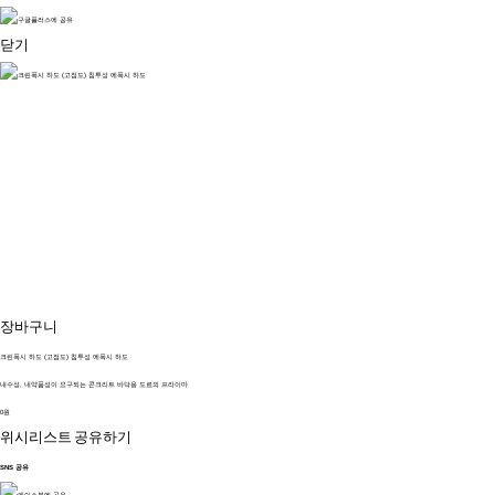
닫기
장바구니
크린폭시 하도 (고점도) 침투성 에폭시 하도
내수성, 내약품성이 요구되는 콘크리트 바닥용 도료의 프라이마
0원
위시리스트
공유하기
SNS 공유