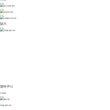
닫기
장바구니
고객평점
푸른솔 광택 내부