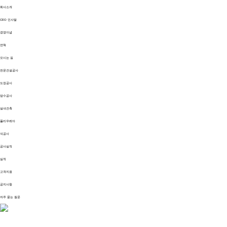
회사소개
CEO 인사말
경영이념
연혁
오시는 길
전문건설공사
도장공사
방수공사
실내건축
폴리우레아
석공사
공사실적
실적
고객지원
공지사항
자주 묻는 질문