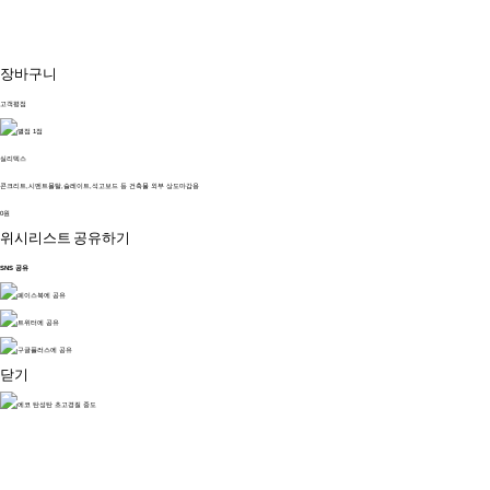
장바구니
고객평점
실리텍스
콘크리트,시멘트몰탈,슬레이트,석고보드 등 건축물 외부 상도마감용
0원
위시리스트
공유하기
SNS 공유
닫기