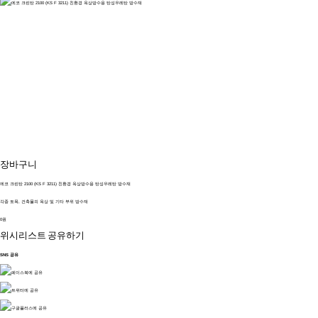
장바구니
에코 크린탄 2100 (KS F 3211) 친환경 옥상방수용 탄성우레탄 방수재
각종 토목, 건축물의 옥상 및 기타 부위 방수재
0원
위시리스트
공유하기
SNS 공유