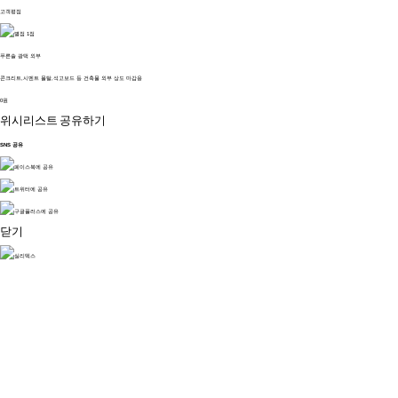
고객평점
푸른솔 광택 외부
콘크리트,시멘트 몰탈,석고보드 등 건축물 외부 상도 마감용
0원
위시리스트
공유하기
SNS 공유
닫기