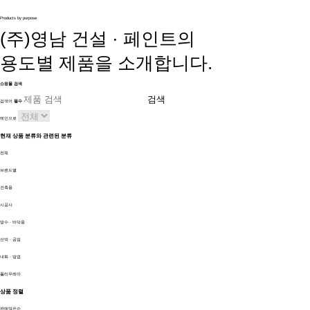
전문건설공사
브랜드별
Products by purpose
제품소개
(주)영남 건설 · 페인트의
용도별
제품을 소개합니다.
공사실적
쇼핑몰 검색
고객지원
검색
검색어
필수
메인으로
현재 상품 분류와 관련된 분류
전체
브랜드별
건축용
시공사
방수 · 바닥용
선박 · 공업
내화 · 방염
폴리우레아
상품 정렬
판매많은순