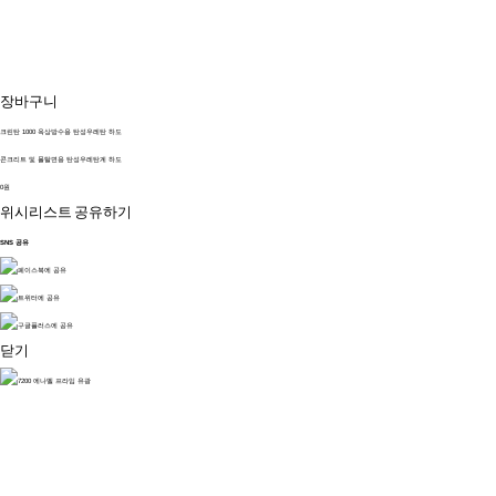
장바구니
크린탄 1000 옥상방수용 탄성우레탄 하도
콘크리트 및 몰탈면용 탄성우레탄계 하도
0원
위시리스트
공유하기
SNS 공유
닫기